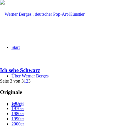
Start
Ich sehe Schwarz
Über Werner Berges
Seite 3 von 3
1
2
3
Originale
1960er
Werk
1970er
1980er
1990er
2000er