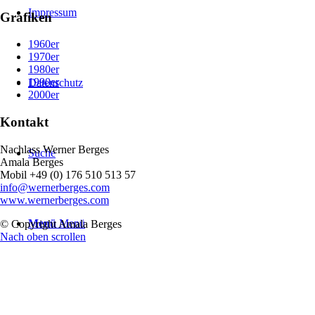
Impressum
Grafiken
1960er
1970er
1980er
1990er
Datenschutz
2000er
Kontakt
Nachlass Werner Berges
Suche
Amala Berges
Mobil +49 (0‭) 176 510 513 57‬
info@wernerberges.com
www.wernerberges.com
Menü
Menü
© Copyright Amala Berges
Nach oben scrollen