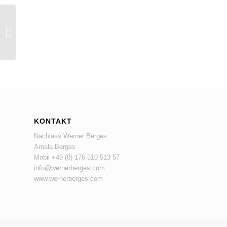
Zum Baden (aus der
Mappe „Mädchen“),
1971
KONTAKT
Nachlass Werner Berges
Amala Berges
Mobil +49 (0‭) 176 510 513 57‬
info@wernerberges.com
www.wernerberges.com